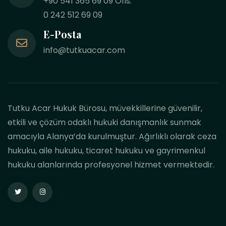
+90 541 365 69 09 Ofis:
0 242 512 69 09
E-Posta
info@tutkuacar.com
Tutku Acar Hukuk Bürosu, müvekkillerine güvenilir,
etkili ve çözüm odaklı hukuki danışmanlık sunmak
amacıyla Alanya’da kurulmuştur. Ağırlıklı olarak ceza
hukuku, aile hukuku, ticaret hukuku ve gayrimenkul
hukuku alanlarında profesyonel hizmet vermektedir.