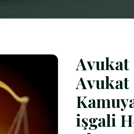
Avukat 
Avukat
Kamuya 
işgali