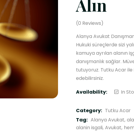
Alın
(
0
Reviews)
Alanya Avukat Danışman 
Hukuki süreçlerde sizi ya
kamuya ayrılan alanın işg
danışmanlık sağlar. Müve
tutuyoruz. Tutku Acar ile 
edebilirsiniz.
Availability:
In St
Category:
Tutku Acar
Tag:
Alanya Avukat
al
alanin isgali
Avukat
hem