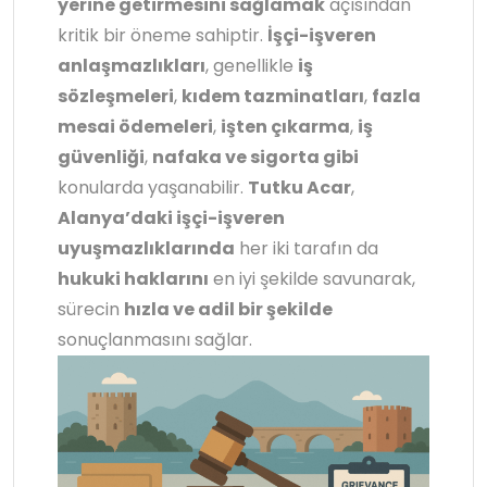
yerine getirmesini sağlamak
açısından
kritik bir öneme sahiptir.
İşçi-işveren
anlaşmazlıkları
, genellikle
iş
sözleşmeleri
,
kıdem tazminatları
,
fazla
mesai ödemeleri
,
işten çıkarma
,
iş
güvenliği
,
nafaka ve sigorta gibi
konularda yaşanabilir.
Tutku Acar
,
Alanya’daki işçi-işveren
uyuşmazlıklarında
her iki tarafın da
hukuki haklarını
en iyi şekilde savunarak,
sürecin
hızla ve adil bir şekilde
sonuçlanmasını sağlar.