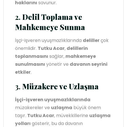
haklarını
savunur.
2.
Delil Toplama ve
Mahkemeye Sunma
İşçi-işveren uyuşmazlıklarında
deliller
çok
önemlidir.
Tutku Acar
,
delillerin
toplanmasını
sağlar,
mahkemeye
sunulmasını
yönetir ve
davanın seyrini
etkiler
.
3.
Müzakere ve Uzlaşma
İşçi-işveren uyuşmazlıklarında
müzakereler ve
uzlaşma
büyük önem
taşır.
Tutku Acar
, müvekkillerine
uzlaşma
yolları
gösterir, bu da davanın