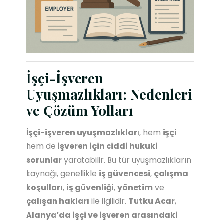
İşçi-İşveren
Uyuşmazlıkları: Nedenleri
ve Çözüm Yolları
İşçi-işveren uyuşmazlıkları
, hem
işçi
hem de
işveren için ciddi hukuki
sorunlar
yaratabilir. Bu tür uyuşmazlıkların
kaynağı, genellikle
iş güvencesi
,
çalışma
koşulları
,
iş güvenliği
,
yönetim
ve
çalışan hakları
ile ilgilidir.
Tutku Acar
,
Alanya’da işçi ve işveren arasındaki