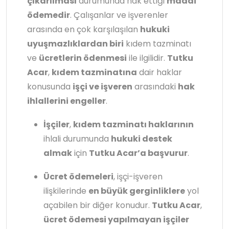
çıkarılması
durumunda hak ettiği
maddi
ödemedir
. Çalışanlar ve işverenler
arasında en çok karşılaşılan
hukuki
uyuşmazlıklardan biri
kıdem tazminatı
ve
ücretlerin ödenmesi
ile ilgilidir.
Tutku
Acar
,
kıdem tazminatına
dair haklar
konusunda
işçi ve işveren
arasındaki
hak
ihlallerini engeller
.
İşçiler
,
kıdem tazminatı haklarının
ihlali durumunda
hukuki destek
almak
için
Tutku Acar’a başvurur
.
Ücret ödemeleri
, işçi-işveren
ilişkilerinde
en büyük gerginliklere
yol
açabilen bir diğer konudur.
Tutku Acar
,
ücret ödemesi yapılmayan işçiler