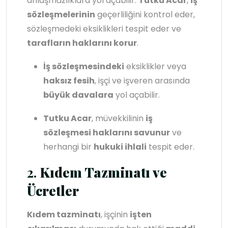
anlaşmazlıklara yol açabilir.
Tutku Acar
,
iş
sözleşmelerinin
geçerliliğini kontrol eder,
sözleşmedeki eksiklikleri tespit eder ve
tarafların haklarını korur
.
İş sözleşmesindeki
eksiklikler veya
haksız fesih
, işçi ve işveren arasında
büyük davalara
yol açabilir.
Tutku Acar
, müvekkilinin
iş
sözleşmesi haklarını savunur
ve
herhangi bir
hukuki ihlali
tespit eder.
2.
Kıdem Tazminatı ve
Ücretler
Kıdem tazminatı
, işçinin
işten