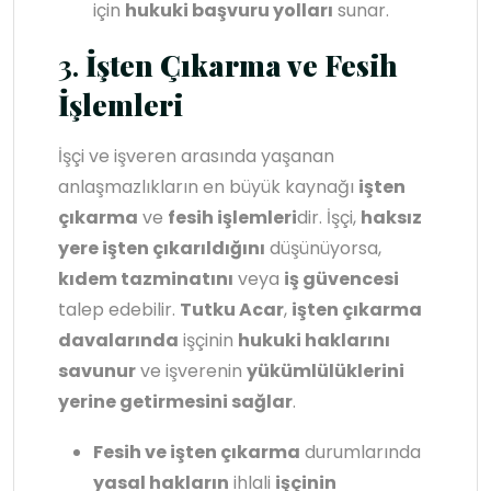
için
hukuki başvuru yolları
sunar.
3.
İşten Çıkarma ve Fesih
İşlemleri
İşçi ve işveren arasında yaşanan
anlaşmazlıkların en büyük kaynağı
işten
çıkarma
ve
fesih işlemleri
dir. İşçi,
haksız
yere işten çıkarıldığını
düşünüyorsa,
kıdem tazminatını
veya
iş güvencesi
talep edebilir.
Tutku Acar
,
işten çıkarma
davalarında
işçinin
hukuki haklarını
savunur
ve işverenin
yükümlülüklerini
yerine getirmesini sağlar
.
Fesih ve işten çıkarma
durumlarında
yasal hakların
ihlali
işçinin