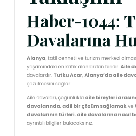
Haber-1044:
T
Davalarına Hu
Alanya
, tatil cenneti ve turizm merkezi olmas
yaşamındaki en kritik alanlardan biridir.
Aile d
davalardır.
Tutku Acar
,
Alanya’da aile dav
çözülmesini sağlar.
Aile davaları, çoğunlukla
aile bireyleri aras
davalarında
,
adil bir çözüm sağlamak
ve
davalarının türleri
,
aile davalarına nasıl 
ayrıntılı bilgiler bulacaksınız.