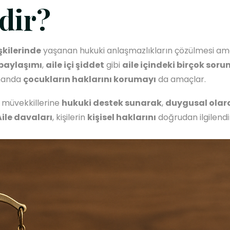
dir?
işkilerinde
yaşanan hukuki anlaşmazlıkların çözülmesi ama
paylaşımı
,
aile içi şiddet
gibi
aile içindeki birçok soru
amanda
çocukların haklarını korumayı
da amaçlar.
, müvekkillerine
hukuki destek sunarak
,
duygusal olara
Aile davaları
, kişilerin
kişisel haklarını
doğrudan ilgilendir