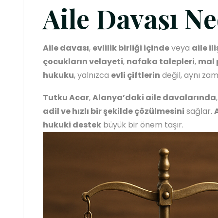
Aile Davası Ne
Aile davası
,
evlilik birliği içinde
veya
aile il
çocukların velayeti
,
nafaka talepleri
,
mal 
hukuku
, yalnızca
evli çiftlerin
değil, aynı z
Tutku Acar
,
Alanya’daki aile davalarında
adil ve hızlı bir şekilde çözülmesini
sağlar.
hukuki destek
büyük bir önem taşır.