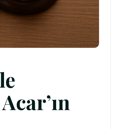
le
 Acar’ın