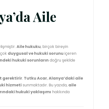
ya’da Aile
işmiştir.
Aile hukuku
, birçok bireyin
rçok
duygusal ve hukuki sorunu
içeren
çindeki hukuki sorunların
doğru şekilde
 gerektirir
.
Tutku Acar
,
Alanya’daki aile
ki hizmeti
sunmaktadır. Bu yazıda,
aile
arındaki hukuki yaklaşımı
hakkında