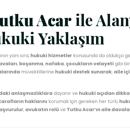
utku Acar
ile Alan
kuki Yaklaşım
ının yanı sıra,
hukuki hizmetler
konusunda da oldukça gel
avaları
,
boşanma
,
nafaka
,
çocukların velayeti
gibi bi
alarında
müvekkillerine
hukuki destek sunarak
,
aile i
ındaki anlaşmazlıklara
dayanır ve
hukuki açıdan dikkat
tarafların haklarını
korumak için gereken her türlü
huku
başvurulur
,
avukatın rolü
ve
Tutku Acar’ın aile daval