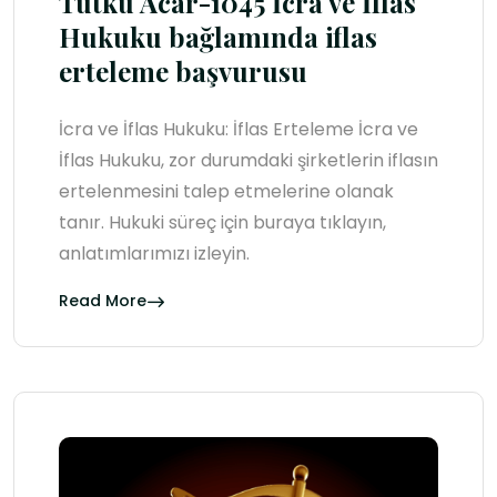
Tutku Acar-1045 İcra ve İflas
Hukuku bağlamında iflas
erteleme başvurusu
İcra ve İflas Hukuku: İflas Erteleme İcra ve
İflas Hukuku, zor durumdaki şirketlerin iflasın
ertelenmesini talep etmelerine olanak
tanır. Hukuki süreç için buraya tıklayın,
anlatımlarımızı izleyin.
Read More