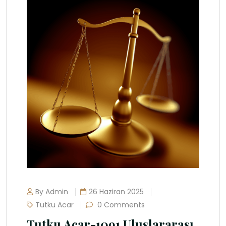
By Admin
26 Haziran 2025
Tutku Acar
0 Comments
Tutku Acar-1091 Uluslararası